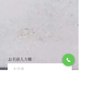
imari.kanemon@gmail.com
〒848-0025 伊万里市大川内町乙1848
TEL / FAX：0955-23-0344
お名前入力欄
メールアドレス入力欄
件名入力欄